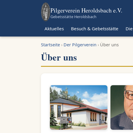
Pilgerverein Heroldsbach e.V.
Gebetsstätte Heroldsbach
Aktuelles
Besuch & Gebetsstätte
Die
Startseite
›
Der Pilgerverein
›
Über uns
Über uns