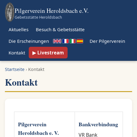
Pilgerverein Heroldsbach e.V.
Gebetsstätte Heroldsbach
Aktuelles
Besuch & Gebetsstätte
Die Erscheinungen
Der Pilgerverein
Kontakt
Livestream
Startseite
›
Kontakt
Kontakt
Pilgerverein
Bankverbindung
Heroldsbach e. V.
VR Bank