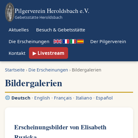
Pilgerverein Heroldsbach e.V.
Gebetsstätte Heroldsbach
Aktuelles
Besuch & Gebetsstätte
Die Erscheinungen
Der Pilgerverein
Kontakt
Livestream
Startseite
›
Die Erscheinungen
›
Bildergalerien
Bildergalerien
Deutsch
·
English
·
Français
·
Italiano
·
Español
Erscheinungsbilder von Elisabeth
Ruzicka